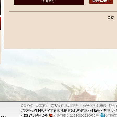
活动时间：
首页
公司介绍
-
诚聘英才
-
联系我们
-
法律声明
-
交易纠纷处理流程
-
设为
游艺春秋 旗下网站 游艺春秋网络科技(北京)有限公司 版权所有
京ICP
京ICP证：070410号
京公网安备 11010802020632号
文网进字[