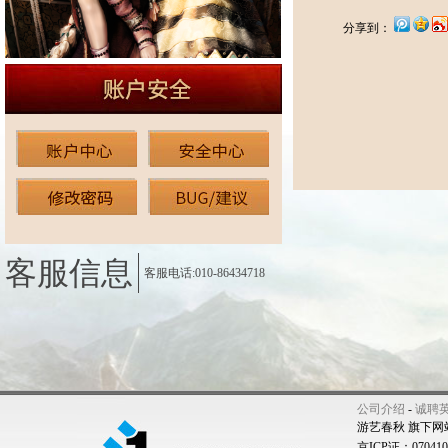
分享到：
客服信息
客服电话:010-86434718
公司介绍
-
诚聘
游艺春秋 旗下网
京ICP证：07041